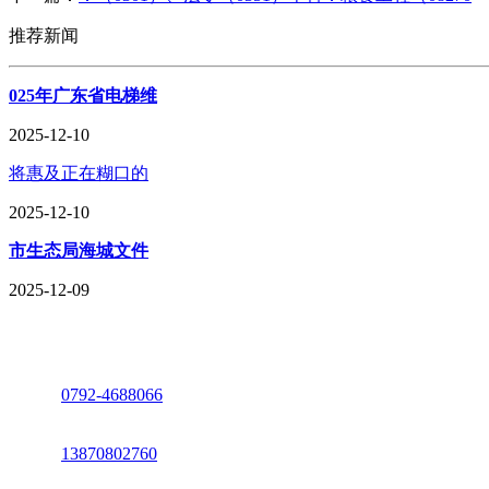
推荐新闻
025年广东省电梯维
2025-12-10
将惠及正在糊口的
2025-12-10
市生态局海城文件
2025-12-09
座机：
0792-4688066
电话：
13870802760