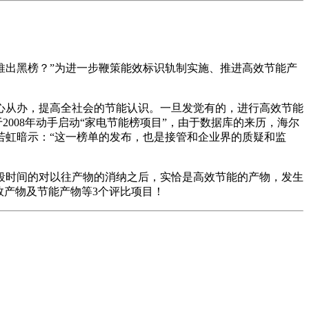
推出黑榜？”为进一步鞭策能效标识轨制实施、推进高效节能产
从办，提高全社会的节能认识。一旦发觉有的，进行高效节能
008年动手启动“家电节能榜项目”，由于数据库的来历，海尔
若虹暗示：“这一榜单的发布，也是接管和企业界的质疑和监
时间的对以往产物的消纳之后，实恰是高效节能的产物，发生
效产物及节能产物等3个评比项目！