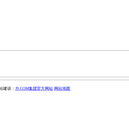
 网站建设：
J9.COM集团官方网站
网站地图