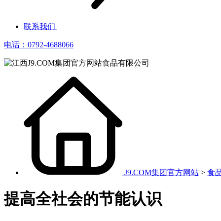
联系我们
电话：0792-4688066
J9.COM集团官方网站
>
食
提高全社会的节能认识