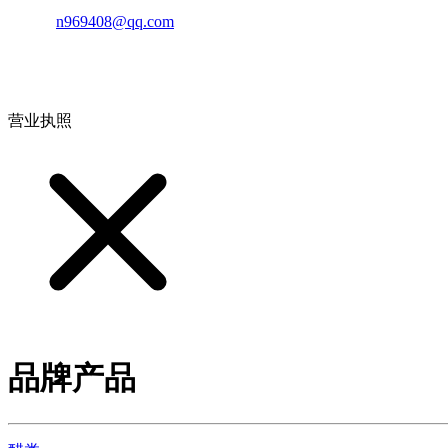
邮箱：
n969408@qq.com
地址：江西省德安县高新技术产业园(宝塔工业园)高新路93号
营业执照
品牌产品