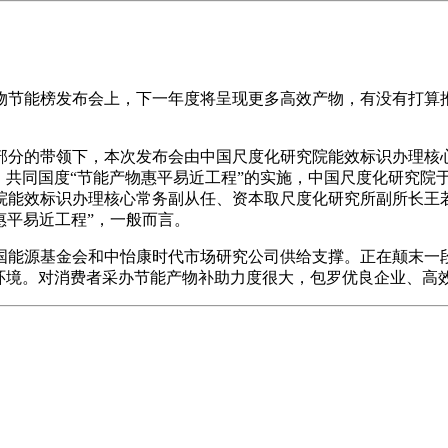
物节能榜发布会上，下一年度将呈现更多高效产物，有没有打算
分的带领下，本次发布会由中国尺度化研究院能效标识办理核心
共同国度“节能产物惠平易近工程”的实施，中国尺度化研究院于2
院能效标识办理核心常务副从任、资本取尺度化研究所副所长王
惠平易近工程”，一般而言。
能源基金会和中怡康时代市场研究公司供给支撑。正在颠末一段
环境。对消费者采办节能产物补助力度很大，包罗优良企业、高